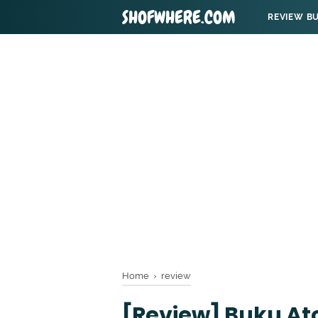
SHOFWHERE.COM
REVIEW B
Home
›
review
[Review] Buku Ato