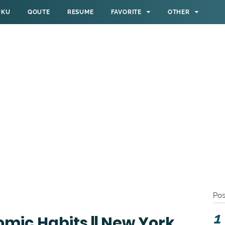
UKU
QOUTE
RESUME
FAVORITE
OTHER
Pos
mic Habits || New York