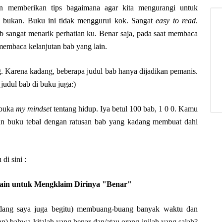
kan memberikan tips bagaimana agar kita mengurangi untuk
, bukan. Buku ini tidak menggurui kok. Sangat
easy to read
.
ab sangat menarik perhatian ku. Benar saja, pada saat membaca
 membaca kelanjutan bab yang lain.
ing. Karena kadang, beberapa judul bab hanya dijadikan pemanis.
udul bab di buku juga:)
mbuka
my mindset
tentang hidup. Iya betul 100 bab, 1 0 0. Kamu
kan buku tebal dengan ratusan bab yang kadang membuat dahi
di sini :
ain untuk Mengklaim Dirinya "Benar"
kadang saya juga begitu) membuang-buang banyak waktu dan
) bahwa kitalah yang benar-dan/atau orang inilah yang salah?