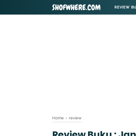
SHOFWHERE.COM
REVIEW B
Home
›
review
Review Buku : J