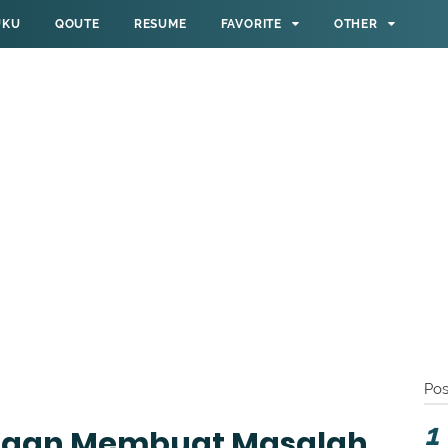
UKU
QOUTE
RESUME
FAVORITE
OTHER
Pos
angan Membuat Masalah